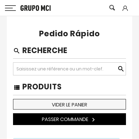
Pedido Rápido
RECHERCHE
search
search
PRODUITS
view_list
VIDER LE PANIER
PASSER COMMANDE
keyboard_arrow_right