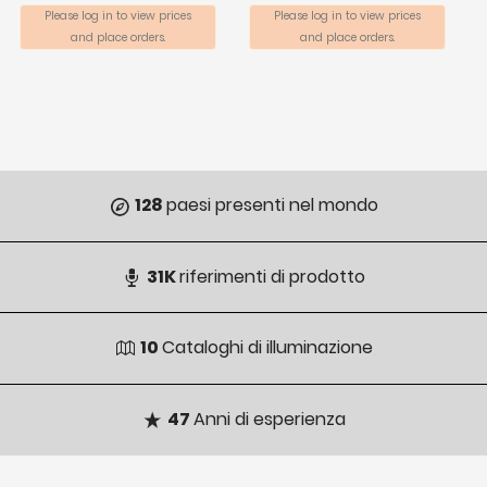
Please log in to view prices
Please log in to view prices
and place orders.
and place orders.
128
paesi presenti nel mondo
31K
riferimenti di prodotto
10
Cataloghi di illuminazione
47
Anni di esperienza