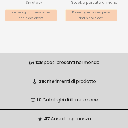
Sin stock
Stock a portata di mano
Please log in to view prices
Please log in to view prices
and place orders.
and place orders.
128
paesi presenti nel mondo
31K
riferimenti di prodotto
10
Cataloghi di illuminazione
47
Anni di esperienza