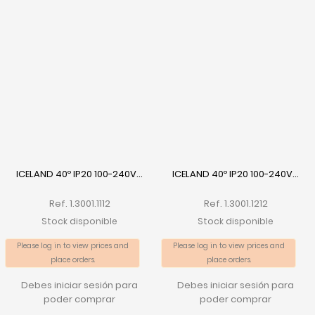
ICELAND 40º IP20 100-240V...
ICELAND 40º IP20 100-240V...
Ref. 1.3001.1112
Ref. 1.3001.1212
Stock disponible
Stock disponible
Please log in to view prices and
Please log in to view prices and
place orders.
place orders.
Debes iniciar sesión para
Debes iniciar sesión para
poder comprar
poder comprar