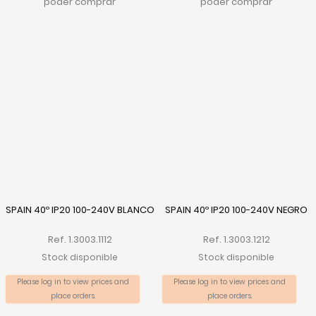
poder comprar
poder comprar
SPAIN 40º IP20 100-240V BLANCO
SPAIN 40º IP20 100-240V NEGRO
Ref. 1.3003.1112
Ref. 1.3003.1212
Stock disponible
Stock disponible
Please log in to view prices and
Please log in to view prices and
place orders.
place orders.