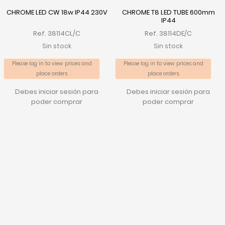
CHROME LED CW 18w IP44 230V
CHROME T8 LED TUBE 600mm
IP44
Ref. 38114CL/C
Ref. 38114DE/C
Sin stock
Sin stock
Please log in to view prices and
Please log in to view prices and
place orders.
place orders.
Debes iniciar sesión para
Debes iniciar sesión para
poder comprar
poder comprar