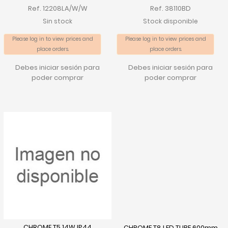
Ref. 12208LA/W/W
Ref. 38110BD
Sin stock
Stock disponible
Please log in to view prices and
Please log in to view prices and
place orders.
place orders.
Debes iniciar sesión para
Debes iniciar sesión para
poder comprar
poder comprar
CHROME T5 14W IP44
CHROME T8 LED TUBE 600mm