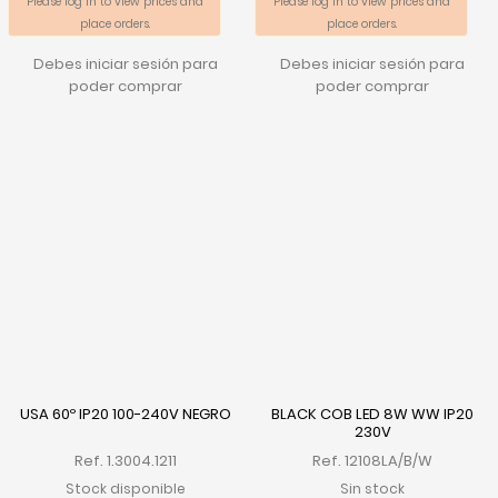
Please log in to view prices and
Please log in to view prices and
place orders.
place orders.
Debes iniciar sesión para
Debes iniciar sesión para
poder comprar
poder comprar
USA 60º IP20 100-240V NEGRO
BLACK COB LED 8W WW IP20
230V
Ref. 1.3004.1211
Ref. 12108LA/B/W
Stock disponible
Sin stock