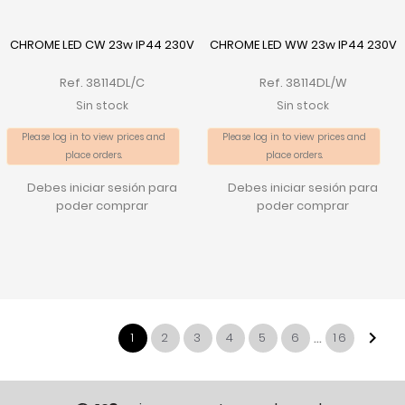
CHROME LED CW 23w IP44 230V
CHROME LED WW 23w IP44 230V
Ref. 38114DL/C
Ref. 38114DL/W
Sin stock
Sin stock
Please log in to view prices and
Please log in to view prices and
place orders.
place orders.
Debes iniciar sesión para
Debes iniciar sesión para
poder comprar
poder comprar
…

1
2
3
4
5
6
16