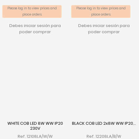
Please log in to view prices and
Please log in to view prices and
place orders.
place orders.
Debes iniciar sesión para
Debes iniciar sesión para
poder comprar
poder comprar
WHITE COB LED 8W WW IP20
BLACK COB LED 2x8W WW IP20...
230V
Ref. 12108LA/W/W
Ref. 12208LA/B/W