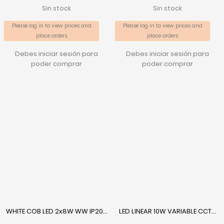
Sin stock
Sin stock
Please log in to view prices and
Please log in to view prices and
place orders.
place orders.
Debes iniciar sesión para
Debes iniciar sesión para
poder comprar
poder comprar
WHITE COB LED 2x8W WW IP20...
LED LINEAR 10W VARIABLE CCT...