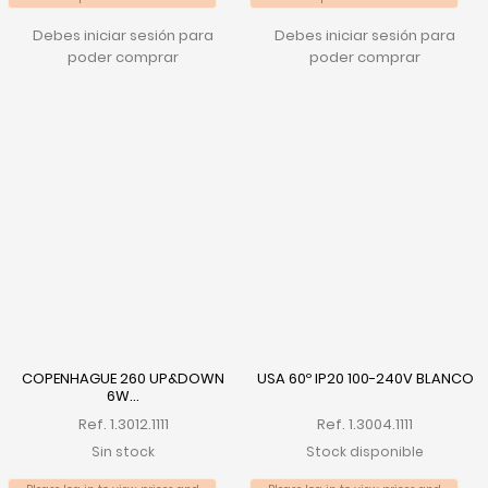
Debes iniciar sesión para
Debes iniciar sesión para
poder comprar
poder comprar
COPENHAGUE 260 UP&DOWN
USA 60º IP20 100-240V BLANCO
6W...
Ref. 1.3012.1111
Ref. 1.3004.1111
Sin stock
Stock disponible