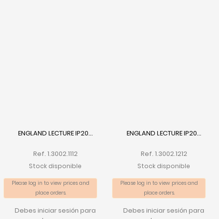
ENGLAND LECTURE IP20...
ENGLAND LECTURE IP20...
Ref. 1.3002.1112
Ref. 1.3002.1212
Stock disponible
Stock disponible
Please log in to view prices and
Please log in to view prices and
place orders.
place orders.
Debes iniciar sesión para
Debes iniciar sesión para