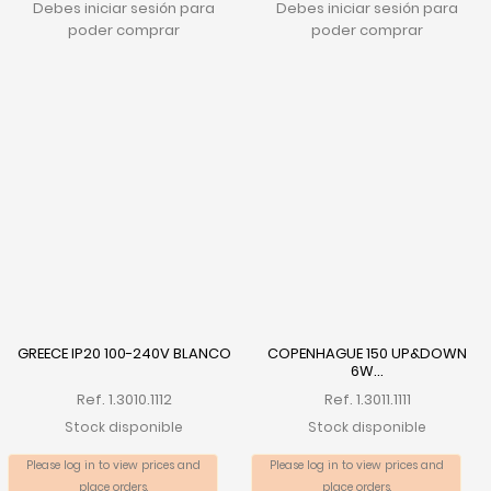
Debes iniciar sesión para
Debes iniciar sesión para
poder comprar
poder comprar
GREECE IP20 100-240V BLANCO
COPENHAGUE 150 UP&DOWN
6W...
Ref. 1.3010.1112
Ref. 1.3011.1111
Stock disponible
Stock disponible
Please log in to view prices and
Please log in to view prices and
place orders.
place orders.