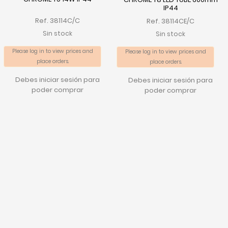
IP44
Ref. 38114C/C
Ref. 38114CE/C
Sin stock
Sin stock
Please log in to view prices and
Please log in to view prices and
place orders.
place orders.
Debes iniciar sesión para
Debes iniciar sesión para
poder comprar
poder comprar