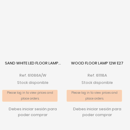
SAND WHITE LED FLOOR LAMP...
WOOD FLOOR LAMP 12W E27
Ref. 61086A/W
Ref. 61118A
Stock disponible
Stock disponible
Please log in to view prices and
Please log in to view prices and
place orders.
place orders.
Debes iniciar sesión para
Debes iniciar sesión para
poder comprar
poder comprar