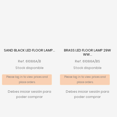
SAND BLACK LED FLOOR LAMP...
BRASS LED FLOOR LAMP 29W
WW...
Ref. 61086A/B
Ref. 61086A/BS
Stock disponible
Stock disponible
Please log in to view prices and
Please log in to view prices and
place orders.
place orders.
Debes iniciar sesión para
Debes iniciar sesión para
poder comprar
poder comprar